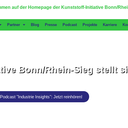
men auf der Homepage der Kunststoff-Initiative Bonn/Rhei
Partner
Blog
Presse
Podcast
Projekte
Karriere
Ko
ative Bonn/Rhein-Sieg stellt s
Podcast "Industrie Insights": Jetzt reinhören!