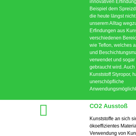
innovativen Erfindun
Beispiel dem Spreizdü
die heute längst nich
unserem Alltag wegz
Erfindungen aus Kuns
verschiedenen Bereic
wie Teflon, welches a
und Beschichtungsma
verwendet und sogar 
gebraucht wird. Auch
Kunststoff Styropor, h
unerschöpfliche
Anwendungsmöglichk
CO2 Ausstoß
Kunststoffe an sich si
ökoeffizientes Materia
Verwendung von Kunst