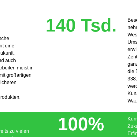
140 Tsd.
e
Besc
nehm
Wes
sche
Umsa
t einer
erwi
ukunft.
Zent
und auch
ganz
rbeiten meist in
die 
it großartigen
338.
sicheren
werd
Kuns
Produkten.
Wac
100%
Kuns
Zuku
eits zu vielen
Erf