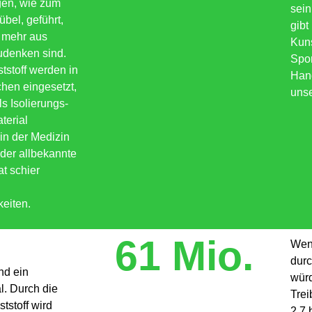
gen, wie zum
sein
bel, geführt,
gibt
t mehr aus
Kuns
udenken sind.
Spor
tstoff werden in
Hand
hen eingesetzt,
unse
ls Isolierungs-
terial
in der Medizin
 der allbekannte
at schier
eiten.
61 Mio.
Wen
durc
nd ein
wür
l. Durch die
Trei
stoff wird
2,7 