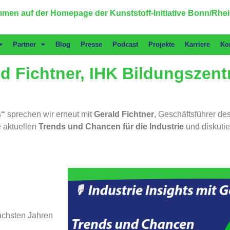
men auf der Homepage der Kunststoff-Initiative Bonn/Rhei
Partner
Blog
Presse
Podcast
Projekte
Karriere
Ko
ald Fichtner, IHK Bildungszen
s“
sprechen wir erneut mit
Gerald Fichtner
, Geschäftsführer de
e aktuellen
Trends und Chancen für die Industrie
und diskuti
ächsten Jahren