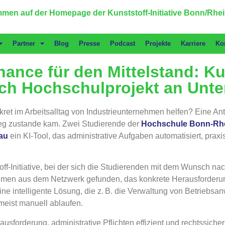
men auf der Homepage der Kunststoff-Initiative Bonn/Rhei
Partner
Blog
Presse
Podcast
Projekte
Karriere
Ko
hance für den Mittelstand: Ku
greich Hochschulprojekt an Un
kret im Arbeitsalltag von Industrieunternehmen helfen? Eine Antw
-Sieg zustande kam. Zwei Studierende der
Hochschule Bonn-Rhe
au
ein KI-Tool, das administrative Aufgaben automatisiert, pra
f-Initiative, bei der sich die Studierenden mit dem Wunsch nac
nehmen aus dem Netzwerk gefunden, das konkrete Herausforderu
e intelligente Lösung, die z. B. die Verwaltung von Betriebsan
 meist manuell ablaufen.
sforderung, administrative Pflichten effizient und rechtssicher