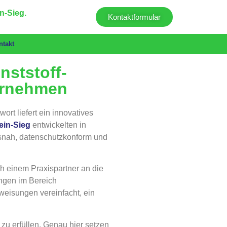
n-Sieg.
Kontaktformular
ntakt
nststoff-
ternehmen
ort liefert ein innovatives
in-Sieg
entwickelten in
xisnah, datenschutzkonform und
h einem Praxispartner an die
ngen im Bereich
weisungen vereinfacht, ein
 zu erfüllen. Genau hier setzen