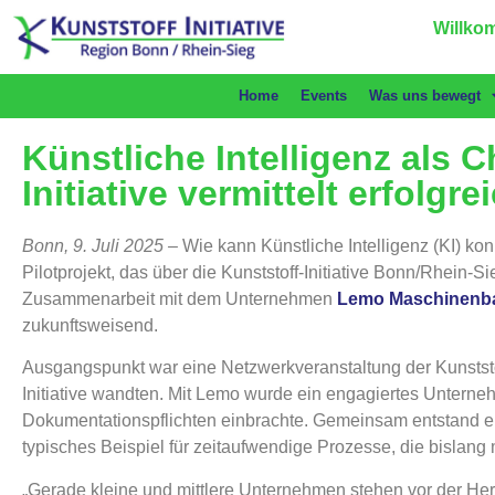
Willkom
Home
Events
Was uns bewegt
Künstliche Intelligenz als C
Initiative vermittelt erfol
Bonn, 9. Juli 2025 –
Wie kann Künstliche Intelligenz (KI) kon
Pilotprojekt, das über die Kunststoff-Initiative Bonn/Rhein
Zusammenarbeit mit dem Unternehmen
Lemo Maschinenb
zukunftsweisend.
Ausgangspunkt war eine Netzwerkveranstaltung der Kunststof
Initiative wandten. Mit Lemo wurde ein engagiertes Unter
Dokumentationspflichten einbrachte. Gemeinsam entstand ein
typisches Beispiel für zeitaufwendige Prozesse, die bislang
„Gerade kleine und mittlere Unternehmen stehen vor der Herau